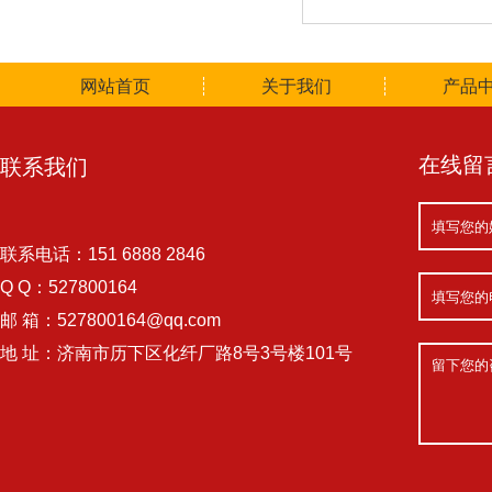
网站首页
关于我们
产品
在线留
联系我们
联系电话：151 6888 2846
Q Q：527800164
邮 箱：527800164@qq.com
地 址：济南市历下区化纤厂路8号3号楼101号