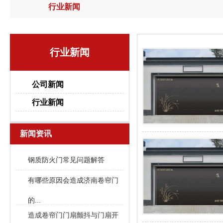
行业新闻
行业新闻
公司新闻
行业新闻
新闻资讯
钢质防火门常见问题解答
有哪些原因会造成济南卷帘门
的...
造成卷帘门门扇颤抖与门扇开