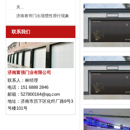
关...
济南卷帘门出现惯性滑行现象
联系我们
济南富强门业有限公司
联系人：
林经理
电话：
151 6888 2846
邮箱：
527800164@qq.com
地址：
济南市历下区化纤厂路8号3
号楼101号