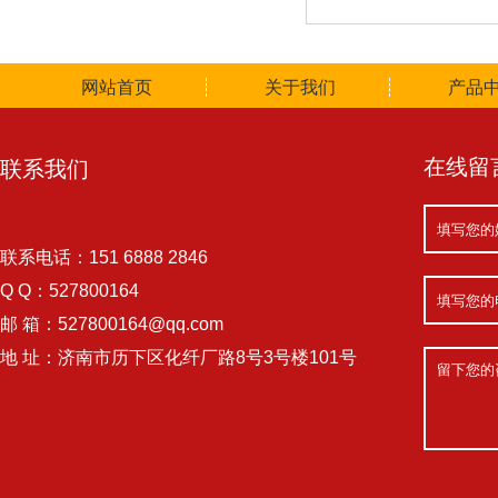
网站首页
关于我们
产品
在线留
联系我们
联系电话：151 6888 2846
Q Q：527800164
邮 箱：527800164@qq.com
地 址：济南市历下区化纤厂路8号3号楼101号