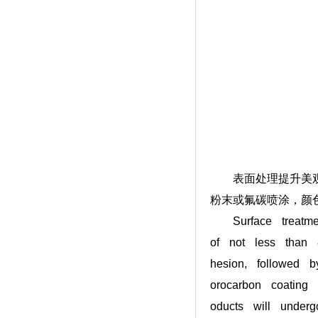
表面处理提升美观与
粉末或氟碳喷涂，颜
Surface treatment
of not less than 
hesion, followed b
orocarbon coating
oducts will underg