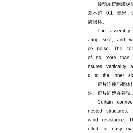
传动系统组装保障运
差不超 0.1 毫米
防损坏。
The assembly of 
aring seat, and we
ce noise. The con
of no more than 0.
nsures verticality
d to the inner si
帘片连接与整体组装
油。帘片固定在卷轴
Curtain connecti
nested structures.
wind resistance. T
olted for easy mai