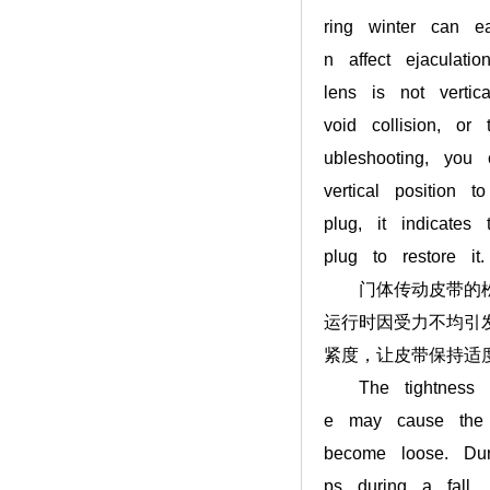
ring winter can ea
n affect ejaculati
lens is not vertic
void collision, or
ubleshooting, you
vertical position 
plug, it indicates
plug to restore it.
门体传动皮带的松紧
运行时因受力不均引
紧度，让皮带保持适
The tightness of 
e may cause the 
become loose. Dur
ps during a fall, 