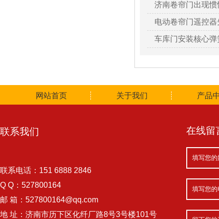
济南卷帘门出现惯
电动卷帘门遥控器
车库门安装核心弹
网站首页
关于我们
产品
在线留
联系我们
联系电话：151 6888 2846
Q Q：527800164
邮 箱：527800164@qq.com
地 址：济南市历下区化纤厂路8号3号楼101号