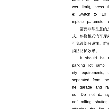
wer limit), press
e; Switch to "L0" 
mplete parameter c
需要非常注意的是，
式、斜楼板式汽车库
可免设部分设施。维
消防防护效果。
It should be note
parking lot ramp,
ety requirements,
separated from the
he garage and ram
ed. Do not damage
oof rolling shutte