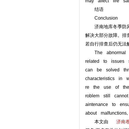
may affect fire sa
结语
Conclusion
济南地库冬季防风卷
解决大部分故障。排
若自行排查后仍无法
The abnormal lift
related to issues 
can be solved thro
characteristics in
re the use of the
roblem still cann
aintenance to ens
about malfunctions
本文由
济南卷