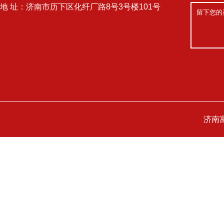
地 址：济南市历下区化纤厂路8号3号楼101号
济南