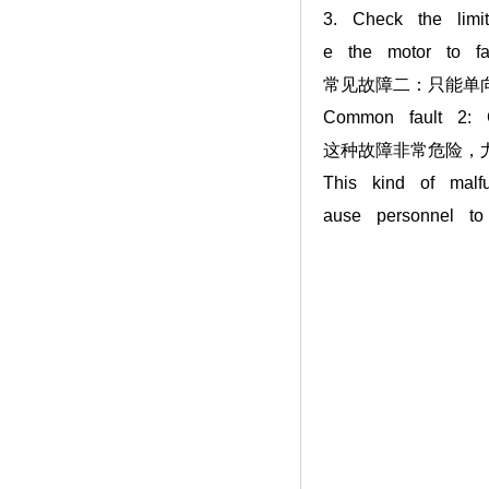
3. Check the limi
e the motor to fai
常见故障二：只能单
Common fault 2: C
这种故障非常危险，
This kind of malf
ause personnel to