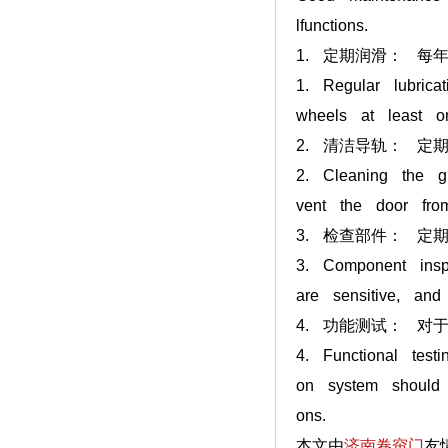
lfunctions.
1. 定期润滑： 
1. Regular lubrica
wheels at least o
2. 清洁导轨： 
2. Cleaning the gu
vent the door from
3. 检查部件： 
3. Component insp
are sensitive, an
4. 功能测试： 
4. Functional testi
on system should 
ons.
本文由
济南卷帘门
友