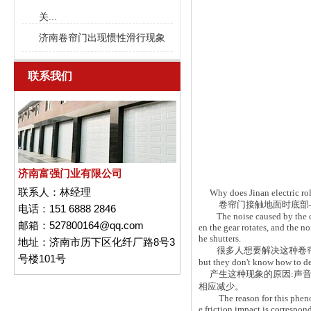
关...
济南卷帘门出现惯性滑行现象
联系我们
济南富强门业有限公司
联系人：
林经理
Why does Jinan electric rolle
卷帘门接触地面时底部与地
电话：
151 6888 2846
The noise caused by the coll
邮箱：
527800164@qq.com
en the gear rotates, and the n
he shutters.
地址：
济南市历下区化纤厂路8号3
很多人想要解决这种卷帘门噪声问题，却
号楼101号
but they don't know how to dea
产生这种现象的原因:声音
相应减少。
The reason for this phenomen
e friction impact is correspon