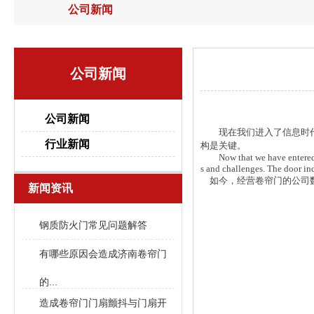
公司新闻
公司新闻
公司新闻
现在我们进入了信息时代，
行业新闻
构是关键。
Now that we have entered the
s and challenges. The door ind
如今，经营卷帘门的公司数
新闻资讯
钢质防火门常见问题解答
有哪些原因会造成济南卷帘门
的...
造成卷帘门门扇颤抖与门扇开