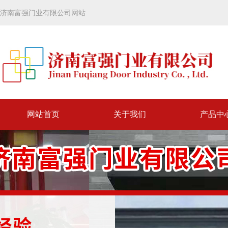
济南富强门业有限公司网站
网站首页
关于我们
产品中